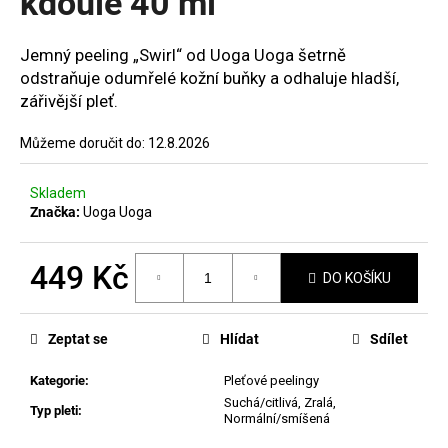
kdoule 40 ml
č
hvězdiček.
u
j
Jemný peeling „Swirl“ od Uoga Uoga šetrně
e
odstraňuje odumřelé kožní buňky a odhaluje hladší,
m
zářivější pleť.
e
Můžeme doručit do:
12.8.2026
MANUCURIST
GREEN
Skladem
LAK
Značka:
Uoga Uoga
JELLY
SUGAR
PLUM
449 Kč
DO KOŠÍKU
379
Kč
Měrná
cena:
Zeptat se
Hlídat
Sdílet
Kategorie
:
Pleťové peelingy
Suchá/citlivá
,
Zralá
,
Typ pleti
:
Normální/smíšená