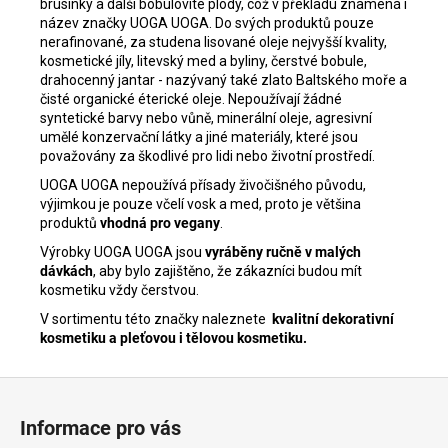
brusinky a další bobulovité plody, což v překladu znamená i
název značky UOGA UOGA. Do svých produktů pouze
nerafinované, za studena lisované oleje nejvyšší kvality,
kosmetické jíly, litevský med a byliny, čerstvé bobule,
drahocenný jantar - nazývaný také zlato Baltského moře a
čisté organické éterické oleje. Nepoužívají žádné
syntetické barvy nebo vůně, minerální oleje, agresivní
umělé konzervační látky a jiné materiály, které jsou
považovány za škodlivé pro lidi nebo životní prostředí.
UOGA UOGA nepoužívá přísady živočišného původu,
výjimkou je pouze včelí vosk a med, proto je většina
produktů
vhodná pro vegany
.
Výrobky UOGA UOGA jsou
vyráběny ručně v malých
dávkách
, aby bylo zajištěno, že zákazníci budou mít
kosmetiku vždy čerstvou.
V sortimentu této značky naleznete
kvalitní dekorativní
kosmetiku a pleťovou i tělovou kosmetiku.
Z
á
Informace pro vás
p