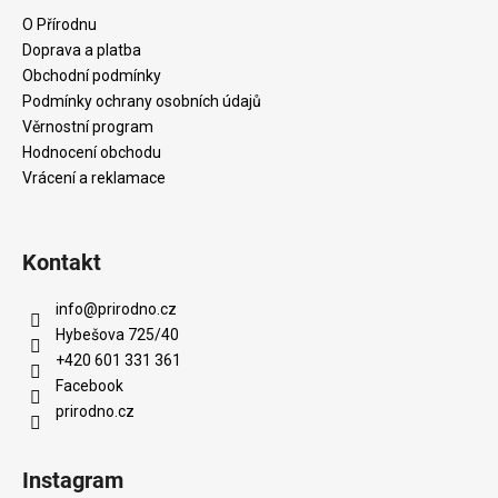
a
O Přírodnu
t
Doprava a platba
í
Obchodní podmínky
Podmínky ochrany osobních údajů
Věrnostní program
Hodnocení obchodu
Vrácení a reklamace
Kontakt
info
@
prirodno.cz
Hybešova 725/40
+420 601 331 361
Facebook
prirodno.cz
Instagram