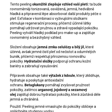
Tento peeling
okamžitě zlepšuje vzhled vaší pleti:
ta bude
rovnoměrněji tonizovaná, osvěžená, jemná, hedvábně
hladká a připravená lépe absorbovat další produkty péče o
pleť. Exfoliace v kombinaci s vyživujícími složkami
stimuluje regenerační procesy, přičemž účinné látky
pomáhají udržovat pružnou a zdravě vypadající pokožku.
Peeling vytváří hladký podklad pro make-up a zajišťuje
rovnoměrný a bezchybný vzhled.
Složení obsahuje
jemná zrnka celulózy a bílý jíl,
které
účinně, avšak jemně čistí pleť od nečistot a odumřelých
buněk, přičemž respektují přirozenou rovnováhu
pokožky.
Hydratační složky
podporují ochranu kožní
bariéry a zabraňují vysušování.
Přípravek obsahuje také
výtažek z kdoule
, který zklidňuje,
hydratuje a poskytuje antioxidační
ochranu.
Betaglukany
pomáhají zvyšovat pružnost
pokožky, zatímco
arganový, jojobový a sezamový
olej
zajišťují dobrou hydrataci pokožky, která zůstává déle
jemná a chráněná.
Použití: Peeling jemně vmasírujte do pokožky obličeje a
opláchněte studenou vodou.