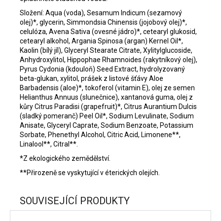
Složení: Aqua (voda), Sesamum Indicum (sezamový
olej)*, glycerin, Simmondsia Chinensis (jojobový olej)*,
celulóza, Avena Sativa (ovesné jádro)*, cetearyl glukosid,
cetearyl alkohol, Argania Spinosa (argan) Kernel Oil*,
Kaolin (bílý jíl), Glyceryl Stearate Citrate, Xylitylglucoside,
Anhydroxylitol, Hippophae Rhamnoides (rakytníkový olej),
Pyrus Cydonia (kdouloň) Seed Extract, hydrolyzovaný
beta-glukan, xylitol, prášek z listové šťávy Aloe
Barbadensis (aloe)*, tokoferol (vitamin E), olej ze semen
Helianthus Annuus (slunečnice), xantanová guma, olej z
kůry Citrus Paradisi (grapefruit)*, Citrus Aurantium Dulcis
(sladký pomeranč) Peel Oil*, Sodium Levulinate, Sodium
Anisate, Glyceryl Caprate, Sodium Benzoate, Potassium
Sorbate, Phenethyl Alcohol, Citric Acid, Limonene**,
Linalool**, Citral**.
*Z ekologického zemědělství.
**Přirozeně se vyskytující v éterických olejích.
SOUVISEJÍCÍ PRODUKTY