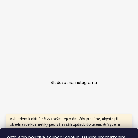
Sledovat na Instagramu
Vzhledem k aktuálně vysokým teplotám Vás prosíme, abyste při
objednávce kosmetiky pečlivě zvážili způsob doručení. ☀️ Výdejní
boxy mohou být během dne vystaveny přímému slunci a vysokým
teplotám, které mohou negativně ovlivnit především produkty s
Tento web používá soubory cookie. Dalším procházením