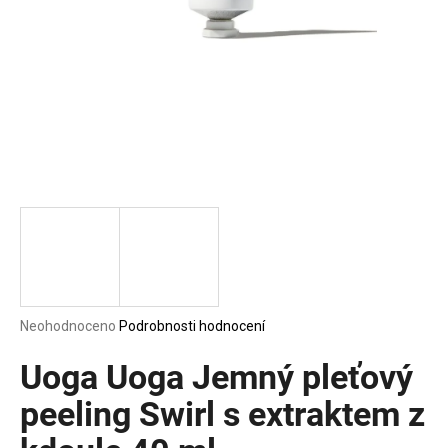
a
j
í
t
?
HLEDAT
D
Průměrné
Neohodnoceno
Podrobnosti hodnocení
o
hodnocení
p
produktu
Uoga Uoga Jemný pleťový
o
je
0,0
peeling Swirl s extraktem z
r
z
u
5