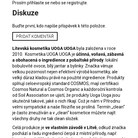
Prosím
přihlaste se
nebo se
registrujte
.
Diskuze
Buďte první, kdo napíše příspěvek k této položce.
PŘIDAT KOMENTÁŘ
Litevská kosmetika UOGA UOGA
byla založena v roce
2010. Kosmetika UOGA UOGA je
účinná, voňavá, zábavná
a obohacená o ingredience z pobaltské přírody
: lokální
bobulovité ovoce, bílý jantar a bylinky. Značka věnuje
velkou pozornost nejen efektivní výrobě kosmetiky, ale
velký důraz kladou právě na použité ingredience.
Produkty
splňují celoevropský standard COSMOS, mají certifikaci
Cosmos Natural a Cosmos Organic a každoroční kontrola
od Soil Association se ujistí, že produkty Uoga Uoga jsou
skutečně takové, jaké o nich říkají. Což je nám v Přírodnu
velmi sympatické a naše filozifie se prolíná.
Termín „clean“
je často zneužíván a v „clean“ kosmetice můžete najít
všechny druhy ne tak clean složek.
Celá produkce je
ve vlastním závodě v Litvě
, odkud značka
pochází a řadu ingrediencí čerpá z místní přírody, např.