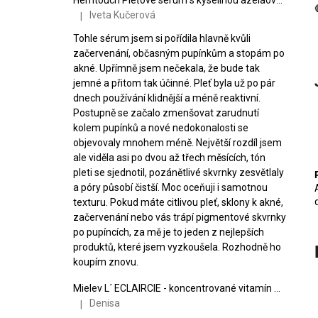
Iveta Kučerová
|
Hodnocení produktu je 5 z 5 hvězdiček.
Tohle sérum jsem si pořídila hlavně kvůli
začervenání, občasným pupínkům a stopám po
akné. Upřímně jsem nečekala, že bude tak
jemné a přitom tak účinné. Pleť byla už po pár
dnech používání klidnější a méně reaktivní.
Postupně se začalo zmenšovat zarudnutí
kolem pupínků a nové nedokonalosti se
objevovaly mnohem méně. Největší rozdíl jsem
ale viděla asi po dvou až třech měsících, tón
pleti se sjednotil, pozánětlivé skvrnky zesvětlaly
a póry působí čistší. Moc oceňuji i samotnou
texturu. Pokud máte citlivou pleť, sklony k akné,
začervenání nebo vás trápí pigmentové skvrnky
po pupíncích, za mě je to jeden z nejlepších
produktů, které jsem vyzkoušela. Rozhodně ho
koupím znovu.
Mielev L´ ECLAIRCIE - koncentrované vitamín C sérum
Denisa
|
Hodnocení produktu je 5 z 5 hvězdiček.