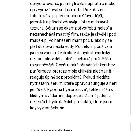
dehydratovaná, po umytí byla napnutá a make-
up zvýrazňoval suchá místa. Po zařazení
tohoto séra je pleť mnohem šťavnatější,
jemnější a působí zdravěji. Líbí se mi hlavně
textura. Sérum se okamžitě vstřebá, nelepí a
nezanechává mastný film, takže je skvělé i pod
make-up. Po nanesení mám pocit, jako by se
pleť doslova napila vody. Po delším používání
jsem si všimla, že drobné dehydratační linky
nejsou tolik vidět a pleť je celkově pružnější a
rozjasněnější. Oceňuji také přírodní složení bez
parfemace, protože moje citlivější pleť na něj
reaguje úplně bez problémů. Pokud hledáte
hydratační sérum, které opravdu funguje a není
jen "další kyselina hyaluronová", tohle můžu s
klidným svědomím doporučit. Za mě jeden z
nejlepších hydratačních produktů, které jsem
kdy vyzkoušela. ❤️