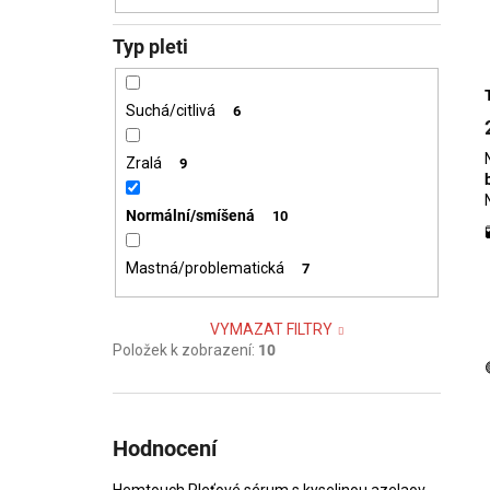
Typ pleti
Suchá/citlivá
6
Zralá
9
Normální/smíšená
10
Mastná/problematická
7
VYMAZAT FILTRY
Položek k zobrazení:
10
Hodnocení
Hemtouch Pleťové sérum s kyselinou azelaovou Hemptouch Skin Perfection