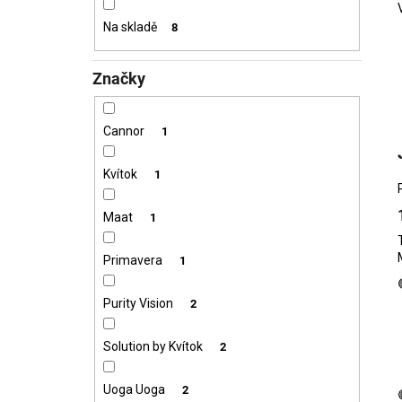
VZOREČEK
í
25 Kč
Na skladě
8
p
a
Značky
n
e
l
Cannor
1
Kvítok
1
Maat
1
Primavera
1
Purity Vision
2
Solution by Kvítok
2
Uoga Uoga
2