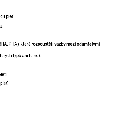
dit pleť
u.
BHA, PHA), které
rozpouštějí vazby mezi odumřelými
erých typů ani to ne).
leti
pleť