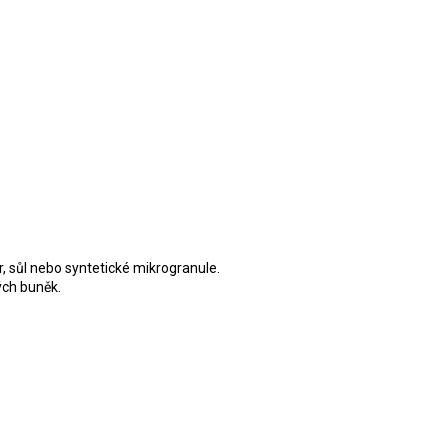
DLAKOVAČ GREEN™ &
LE REMOVER 50ML
r, sůl nebo syntetické mikrogranule.
ch buněk.