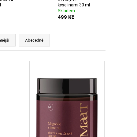
l
kyselinami 30 ml
Skladem
499 Kč
nější
Abecedně