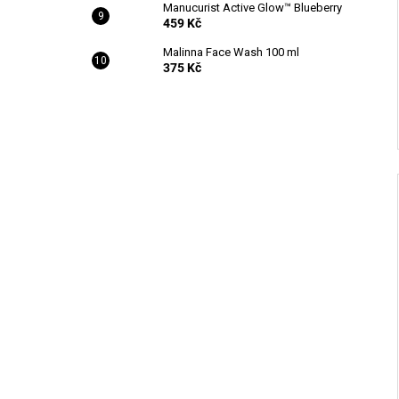
Manucurist Active Glow™ Blueberry
459 Kč
Malinna Face Wash 100 ml
375 Kč