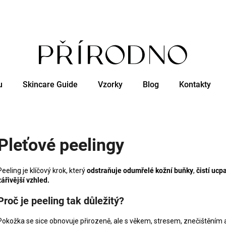
Co potřebujete najít?
u
Skincare Guide
Vzorky
Blog
Kontakty
HLEDAT
Doporučujeme
Pleťové peelingy
Peeling je klíčový krok, který
odstraňuje odumřelé kožní buňky
,
čistí ucp
zářivější vzhled.
Proč je peeling tak důležitý?
Pokožka se sice obnovuje přirozeně, ale s věkem, stresem, znečištěním