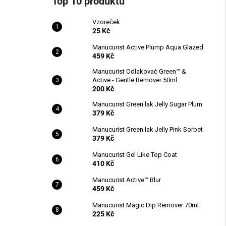
Top 10 produktů
Vzoreček
25 Kč
Manucurist Active Plump Aqua Glazed
459 Kč
Manucurist Odlakovač Green™ &
Active - Gentle Remover 50ml
200 Kč
Manucurist Green lak Jelly Sugar Plum
379 Kč
Manucurist Green lak Jelly Pink Sorbet
379 Kč
Manucurist Gel Like Top Coat
410 Kč
Manucurist Active™ Blur
459 Kč
Manucurist Magic Dip Remover 70ml
225 Kč