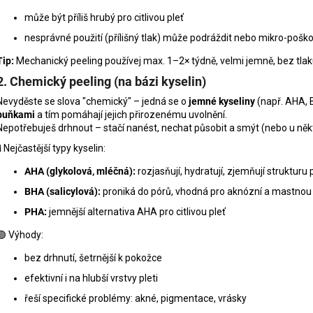
může být příliš hrubý pro citlivou pleť
nesprávné použití (přílišný tlak) může podráždit nebo mikro-poško
Tip:
Mechanický peeling používej max. 1–2× týdně, velmi jemně, bez tlak
2. Chemický peeling (na bázi kyselin)
Nevyděste se slova "chemický" – jedná se o
jemné kyseliny
(např. AHA, 
buňkami
a tím pomáhají jejich přirozenému uvolnění.
Nepotřebuješ drhnout – stačí nanést, nechat působit a smýt (nebo u někt
🧪 Nejčastější typy kyselin:
AHA (glykolová, mléčná):
rozjasňují, hydratují, zjemňují strukturu p
BHA (salicylová):
proniká do pórů, vhodná pro aknózní a mastnou 
PHA:
jemnější alternativa AHA pro citlivou pleť
🟢 Výhody:
bez drhnutí, šetrnější k pokožce
efektivní i na hlubší vrstvy pleti
řeší specifické problémy: akné, pigmentace, vrásky