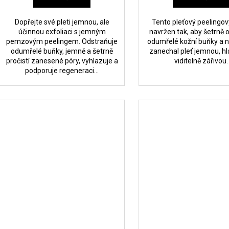
Dopřejte své pleti jemnou, ale
Tento pleťový peelingový
účinnou exfoliaci s jemným
navržen tak, aby šetrně o
pemzovým peelingem. Odstraňuje
odumřelé kožní buňky a n
odumřelé buňky, jemně a šetrně
zanechal pleť jemnou, h
pročistí zanesené póry, vyhlazuje a
viditelně zářivou.
podporuje regeneraci...