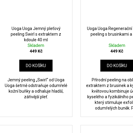
k
t
ů
Uoga Uoga Jemný pleťový
Uoga Uoga Regenerační 
peeling Swirl s extraktem z
peeling s brusinkami a
kdoule 40 ml
Skladem
Skladem
449 Kč
449 Kč
DO KOŠÍKU
DO KOŠÍKU
Jemný peeling „Swirl“ od Uoga
Přírodní peeling na obl
Uoga šetrně odstraňuje odumřelé
extraktem z brusinek a k
kožní buňky a odhaluje hladší,
květovou kombinuje ú
zářivější pleť.
kyselého a fyzikálního p
který stimuluje exfol
odumřelých buněk. P