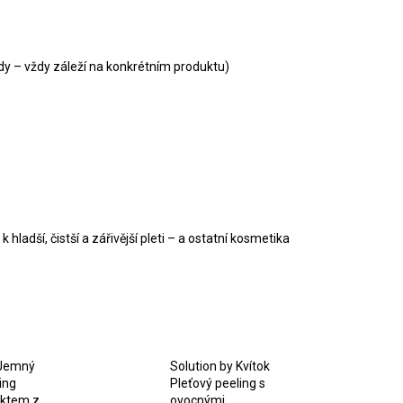
dy – vždy záleží na konkrétním produktu)
ladší, čistší a zářivější pleti – a ostatní kosmetika
 Jemný
Solution by Kvítok
ing
Pleťový peeling s
aktem z
ovocnými