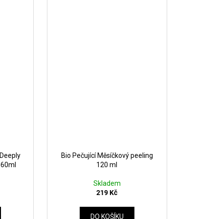
 Deeply
Bio Pečující Měsíčkový peeling
 60ml
120 ml
Skladem
219 Kč
DO KOŠÍKU