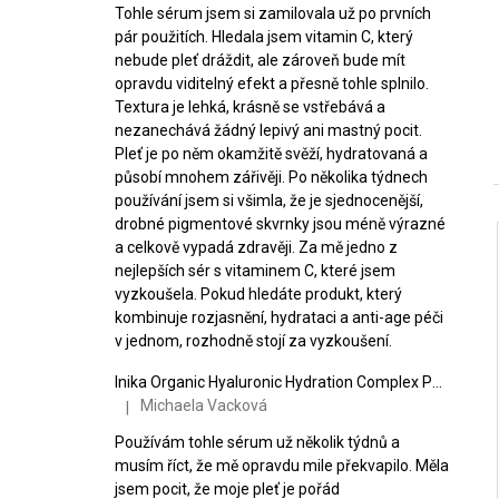
Tohle sérum jsem si zamilovala už po prvních
pár použitích. Hledala jsem vitamin C, který
nebude pleť dráždit, ale zároveň bude mít
opravdu viditelný efekt a přesně tohle splnilo.
Textura je lehká, krásně se vstřebává a
nezanechává žádný lepivý ani mastný pocit.
Pleť je po něm okamžitě svěží, hydratovaná a
působí mnohem zářivěji. Po několika týdnech
používání jsem si všimla, že je sjednocenější,
drobné pigmentové skvrnky jsou méně výrazné
a celkově vypadá zdravěji. Za mě jedno z
nejlepších sér s vitaminem C, které jsem
vyzkoušela. Pokud hledáte produkt, který
i
kombinuje rozjasnění, hydrataci a anti-age péči
v jednom, rozhodně stojí za vyzkoušení.
Inika Organic Hyaluronic Hydration Complex Posilující hydratační sérum 30 ml
Michaela Vacková
|
Hodnocení produktu je 5 z 5 hvězdiček.
Používám tohle sérum už několik týdnů a
musím říct, že mě opravdu mile překvapilo. Měla
jsem pocit, že moje pleť je pořád