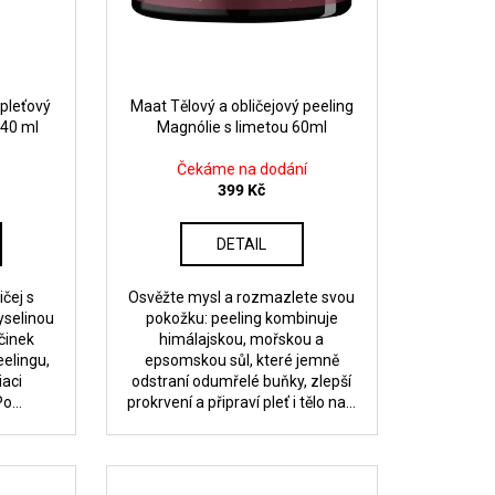
pleťový
Maat Tělový a obličejový peeling
 40 ml
Magnólie s limetou 60ml
Čekáme na dodání
399 Kč
DETAIL
ičej s
Osvěžte mysl a rozmazlete svou
yselinou
pokožku: peeling kombinuje
činek
himálajskou, mořskou a
eelingu,
epsomskou sůl, které jemně
iaci
odstraní odumřelé buňky, zlepší
o...
prokrvení a připraví pleť i tělo na...