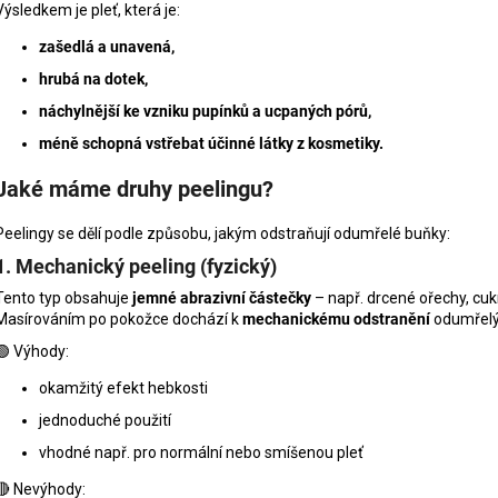
MANUCURIST ACTIVE PLUMP AQUA
MANUCURIST O
Výsledkem je pleť, která je:
GLAZED
ACTIVE - GENT
zašedlá a unavená,
459 Kč
200 Kč
hrubá na dotek,
náchylnější ke vzniku pupínků a ucpaných pórů,
méně schopná vstřebat účinné látky z kosmetiky.
Jaké máme druhy peelingu?
Peelingy se dělí podle způsobu, jakým odstraňují odumřelé buňky:
1. Mechanický peeling (fyzický)
Tento typ obsahuje
jemné abrazivní částečky
– např. drcené ořechy, cuk
Masírováním po pokožce dochází k
mechanickému odstranění
odumřelý
🟢 Výhody:
okamžitý efekt hebkosti
jednoduché použití
vhodné např. pro normální nebo smíšenou pleť
🔴 Nevýhody: