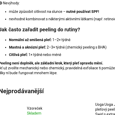
🔴 Nevýhody:
může způsobit citlivost na slunce –
nutné používat SPF!
nevhodné kombinovat s některými aktivními látkami (např. retinoi
Jak často zařadit peeling do rutiny?
Normální až smíšená pleť:
1–2× týdně
Mastná a aknózní pleť:
2–3× týdně (chemický peeling s BHA)
Citlivá pleť:
1× týdně nebo méně
Peeling není doplněk, ale základní krok, který pleť opravdu mění.
Ať už zvolíte mechanický nebo chemický, pravidelná exfoliace ti pomůže k h
díky ní bude fungovat mnohem lépe.
Nejprodávanější
Uoga Uoga
Vzoreček
pleťový peel
Skladem
Swirl s extr